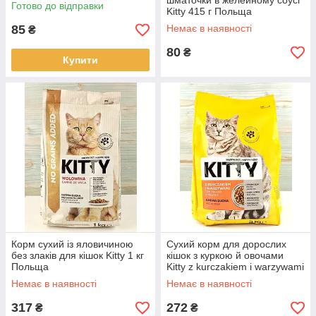
шматочки в желейному соусі
Готово до відправки
Kitty 415 г Польща
85
Немає в наявності
₴
80
₴
Купити
Корм сухий із яловичиною
Сухий корм для дорослих
без злаків для кішок Kitty 1 кг
кішок з куркою й овочами
Польща
Kitty z kurczakiem i warzywami
2 кг Польща
Немає в наявності
Немає в наявності
317
272
₴
₴