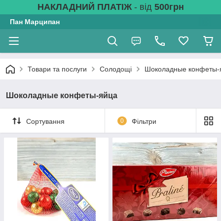
НАКЛАДНИЙ ПЛАТІЖ
- від
500грн
Пан Марципан
Товари та послуги
Солодощі
Шоколадные конфеты-
Шоколадные конфеты-яйца
Сортування
0
Фільтри