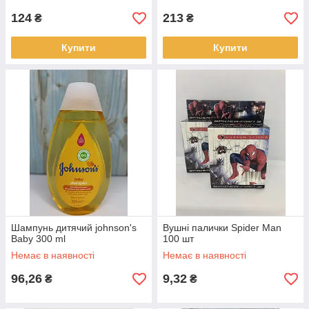
124
213
₴
₴
Купити
Купити
Шампунь дитячий johnson's
Вушні палички Spider Man
Baby 300 ml
100 шт
Немає в наявності
Немає в наявності
96,26
9,32
₴
₴