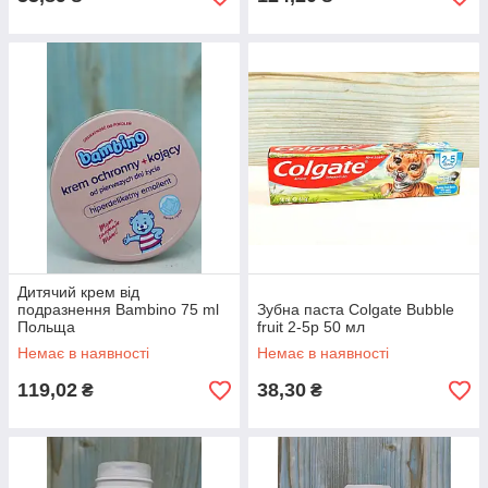
Дитячий крем від
подразнення Bambino 75 ml
Зубна паста Colgate Bubble
Польща
fruit 2-5р 50 мл
Немає в наявності
Немає в наявності
119,02
38,30
₴
₴