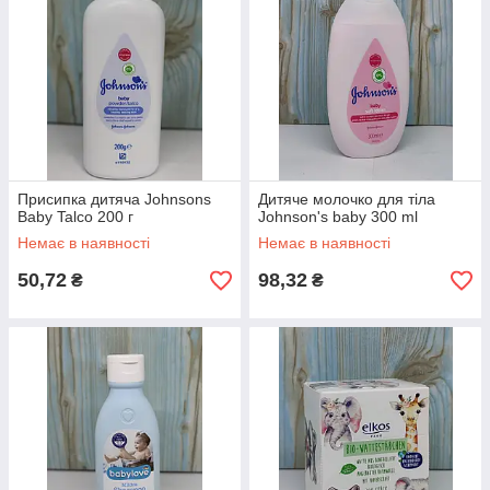
Присипка дитяча Johnsons
Дитяче молочко для тіла
Baby Talco 200 г
Johnson's baby 300 ml
Немає в наявності
Немає в наявності
50,72
98,32
₴
₴