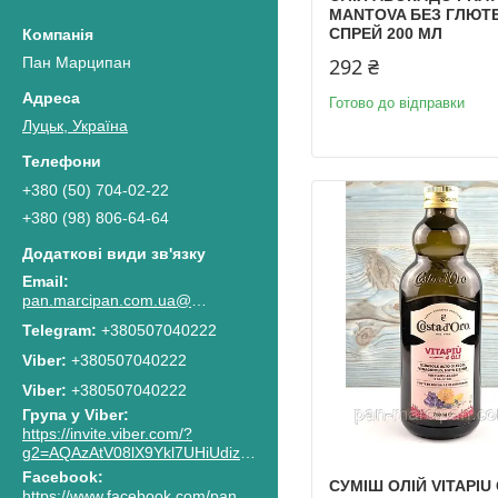
MANTOVA БЕЗ ГЛЮТ
СПРЕЙ 200 МЛ
Пан Марципан
292 ₴
Готово до відправки
Луцьк, Україна
+380 (50) 704-02-22
+380 (98) 806-64-64
pan.marcipan.com.ua@gmail.com
+380507040222
+380507040222
Viber
+380507040222
Група у Viber
https://invite.viber.com/?
g2=AQAzAtV08lX9Ykl7UHiUdiz2lJaGpR6lsG8M4RbzQPAkG0NWtCn7PhJnwk8g8F2c
Facebook
СУМІШ ОЛІЙ VITAPIU
https://www.facebook.com/pan.marcipan2020