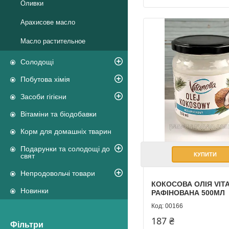
Оливки
Арахисове масло
Масло растительное
Солодощі
Побутова хімія
Засоби гігієни
Вітаміни та біодобавки
Корм для домашніх тварин
Подарунки та солодощі до
КУПИТИ
свят
Непродовольчі товари
КОКОСОВА ОЛІЯ VIT
Новинки
РАФІНОВАНА 500МЛ
00166
187 ₴
Фільтри