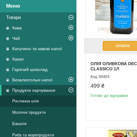
Товари
Кава
Чай
КУПИТИ
Капучино та кавові напої
Какао
ОЛІЯ ОЛИВКОВА DE
CLASSICO 1Л
Гарячий шоколад
00403
Безалкогольні напої
499 ₴
Продукти харчування
Готово до відправки
Рослинна олія
Молочні продукти
Бакалія
Риба та морепродукти