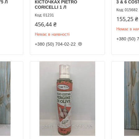
75 Л
КІСТОЧКАХ PIETRO
3 & 6 COS
CORICELLI 1 Л
015682
01231
155,25 ₴
456,44 ₴
Немає в ная
Немає в наявності
+380 (50) 
+380 (50) 704-02-22