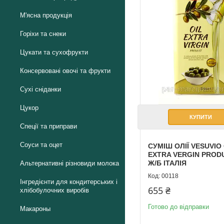
М'ясна продукція
Горіхи та снеки
Цукати та сухофрукти
Консервовані овочі та фрукти
Сухі сніданки
Цукор
КУПИТИ
Спеції та приправи
Cоуси та оцет
СУМІШ ОЛІЇ VESUVIO 
EXTRA VERGIN PROD
Ж/Б ІТАЛІЯ
Альтернативні різновиди молока
00118
Інгредієнти для кондитерських і
655 ₴
хлібобулочних виробів
Готово до відправки
Макароны