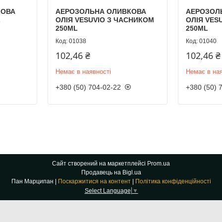
КОВА
АЕРОЗОЛЬНА ОЛИВКОВА
АЕРОЗОЛ
L
ОЛІЯ VESUVIO З ЧАСНИКОМ
ОЛІЯ VES
250ML
250ML
01038
01040
102,46 ₴
102,46 ₴
Немає в наявності
Немає в ная
+380 (50) 704-02-22
+380 (50) 
Сайт створений на маркетплейсі
Prom.ua
Продавець на Bigl.ua
Пан Марципан |
Поскаржитися на контент
|
Політика конфіденційності
Select Language
▼