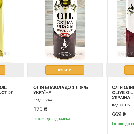
КУПИТИ
OIL
ОЛІЯ ЕЛАІОЛАДО 1 Л Ж/Б
ОЛІЯ ОЛИ
UCT 5Л
УКРАЇНА
OLIVE OIL
УКРАЇНА
00744
00119
175 ₴
669 ₴
Готово до відправки
Готово до в