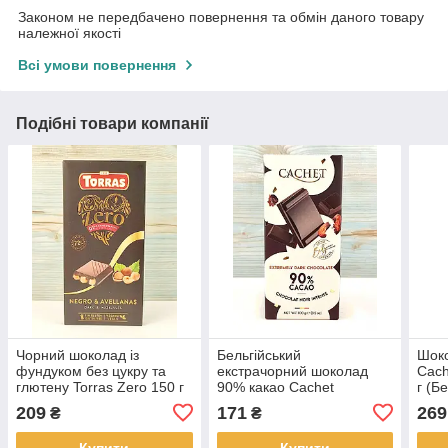
Законом не передбачено повернення та обмін даного товару
належної якості
Всі умови повернення
Подібні товари компанії
Чорний шоколад із
Бельгійський
Шок
фундуком без цукру та
екстрачорний шоколад
Cach
глютену Torras Zero 150 г
90% какао Cachet
г (Бе
(Іспанія)
Extremely 100 г (Бельгія)
209
171
269
₴
₴
Купити
Купити