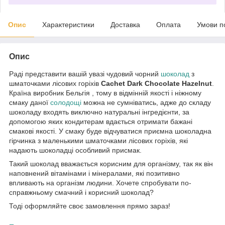
Опис
Характеристики
Доставка
Оплата
Умови п
Опис
Раді представити вашій увазі чудовий чорний
шоколад
з
шматочками лісових горіхів
Cachet Dark Chocolate Hazelnut
.
Країна виробник Бельгія , тому в відмінній якості і ніжному
смаку даної
солодощі
можна не сумніватись, адже до складу
шоколаду входять виключно натуральні інгредієнти, за
допомогою яких кондитерам вдається отримати бажані
смакові якості. У смаку буде відчуватися приємна шоколадна
гірчинка з маленькими шматочками лісових горіхів, які
надають шоколадці особливий присмак.
Такий шоколад вважається корисним для організму, так як він
наповнений вітамінами і мінералами, які позитивно
впливають на організм людини. Хочете спробувати по-
справжньому смачний і корисний шоколад?
Тоді оформляйте своє замовлення прямо зараз!