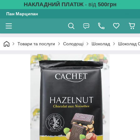
НАКЛАДНИЙ ПЛАТІЖ
- від
500грн
Пан Марципан
Товари та послуги
Солодощі
Шоколад
Шоколад C