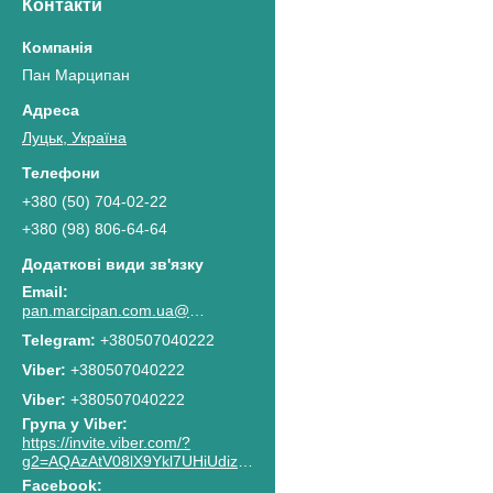
Контакти
Пан Марципан
Луцьк, Україна
+380 (50) 704-02-22
+380 (98) 806-64-64
pan.marcipan.com.ua@gmail.com
+380507040222
+380507040222
Viber
+380507040222
Група у Viber
https://invite.viber.com/?
g2=AQAzAtV08lX9Ykl7UHiUdiz2lJaGpR6lsG8M4RbzQPAkG0NWtCn7PhJnwk8g8F2c
Facebook