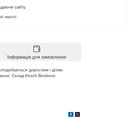
идаючи сайту.
ї якості
Інформація для замовлення
 сподобаються дорослим і дітям.
гання. Склад Kirsch Bonbons