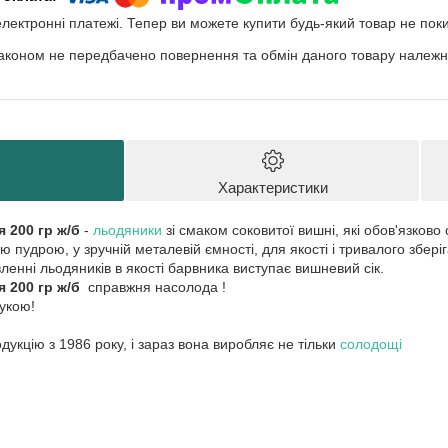
електронні платежі. Тепер ви можете купити будь-який товар не пок
аконом не передбачено повернення та обмін даного товару належно
Характеристики
 200 гр ж/б
-
льодяники
зі смаком соковитої вишні, які обов'язково
ю пудрою, у зручній металевій ємності, для якості і тривалого збері
ленні льодяників в якості барвника виступає вишневий сік.
 200 гр ж/б
справжня насолода !
рукою!
укцію з 1986 року, і зараз вона виробляє не тільки
солодощі