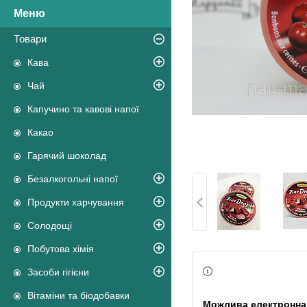
Товари
Кава
Чай
Капучино та кавові напої
Какао
Гарячий шоколад
Безалкогольні напої
Продукти харчування
Солодощі
Побутова хімія
Засоби гігієни
Вітаміни та біодобавки