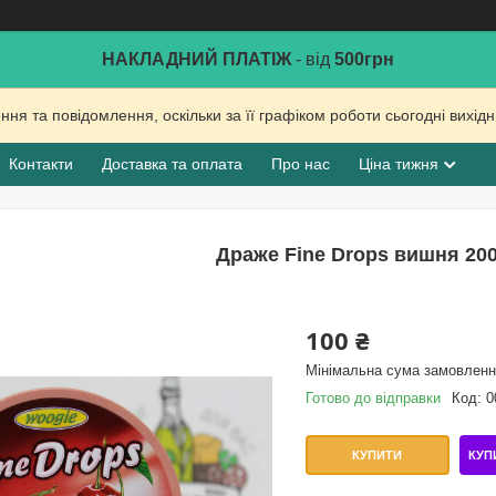
НАКЛАДНИЙ ПЛАТІЖ
- від
500грн
ня та повідомлення, оскільки за її графіком роботи сьогодні вихі
Контакти
Доставка та оплата
Про нас
Ціна тижня
Драже Fine Drops вишня 200 
100 ₴
Мінімальна сума замовлення
Готово до відправки
Код:
0
КУП
КУПИТИ