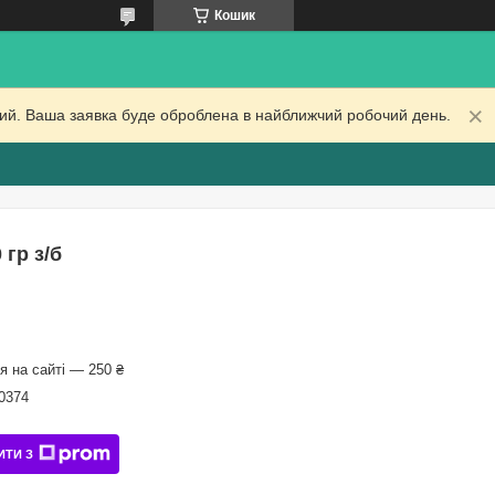
Кошик
дний. Ваша заявка буде оброблена в найближчий робочий день.
гр з/б
 на сайті — 250 ₴
0374
ИТИ З