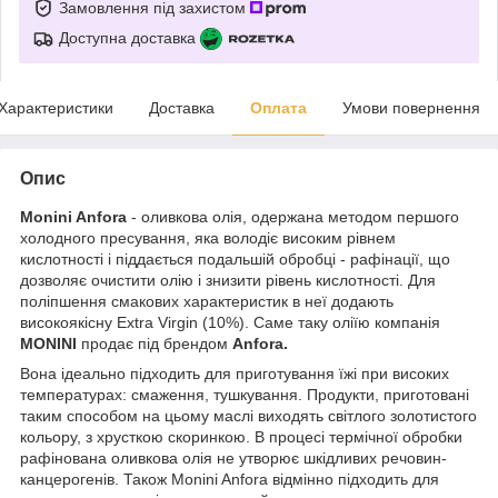
Замовлення під захистом
Доступна доставка
Характеристики
Доставка
Оплата
Умови повернення
Опис
Monini Anfora
- оливкова олія, одержана методом першого
холодного пресування, яка володіє високим рівнем
кислотності і піддається подальшій обробці - рафінації, що
дозволяє очистити олію і знизити рівень кислотності. Для
поліпшення смакових характеристик в неї додають
високоякісну Extra Virgin (10%). Саме таку оліїю компанія
MONINI
продає під брендом
Anfora.
Вона ідеально підходить для приготування їжі при високих
температурах: смаження, тушкування. Продукти, приготовані
таким способом на цьому маслі виходять світлого золотистого
кольору, з хрусткою скоринкою. В процесі термічної обробки
рафінована оливкова олія не утворює шкідливих речовин-
канцерогенів. Також Monini Anfora відмінно підходить для