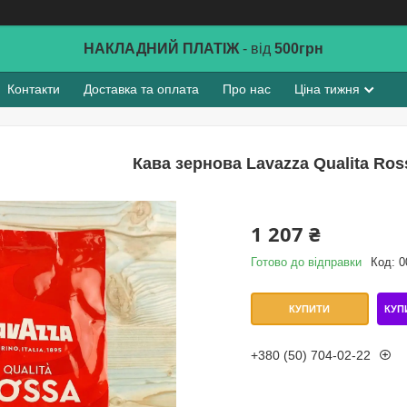
НАКЛАДНИЙ ПЛАТІЖ
- від
500грн
Контакти
Доставка та оплата
Про нас
Ціна тижня
Кава зернова Lavazza Qualita Ross
1 207 ₴
Готово до відправки
Код:
0
КУП
КУПИТИ
+380 (50) 704-02-22