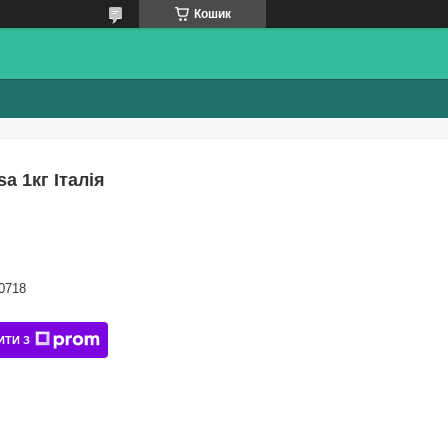
Кошик
a 1кг Італія
0718
ИТИ З