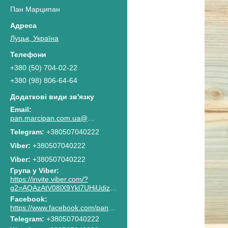
Пан Марципан
Луцьк, Україна
+380 (50) 704-02-22
+380 (98) 806-64-64
pan.marcipan.com.ua@gmail.com
+380507040222
+380507040222
Viber
+380507040222
Група у Viber
https://invite.viber.com/?
g2=AQAzAtV08lX9Ykl7UHiUdiz2lJaGpR6lsG8M4RbzQPAkG0NWtCn7PhJnwk8g8F2c
Facebook
https://www.facebook.com/pan.marcipan2020
Telegram
+380507040222