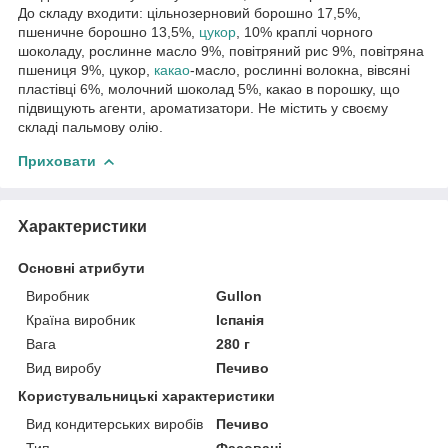
До складу входити: цільнозерновий борошно 17,5%,
пшеничне борошно 13,5%,
цукор
, 10% краплі чорного
шоколаду, рослинне масло 9%, повітряний рис 9%, повітряна
пшениця 9%, цукор,
какао
-масло, рослинні волокна, вівсяні
пластівці 6%, молочний шоколад 5%, какао в порошку, що
підвищують агенти, ароматизатори. Не містить у своєму
складі пальмову олію.
Приховати
Характеристики
Основні атрибути
Виробник
Gullon
Країна виробник
Іспанія
Вага
280 г
Вид виробу
Печиво
Користувальницькі характеристики
Вид кондитерських виробів
Печиво
Тип
Фасовані