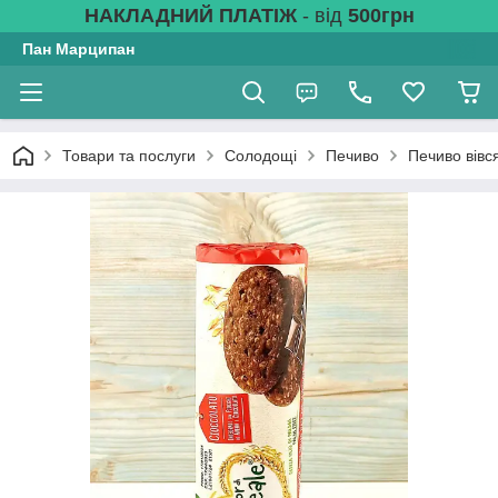
НАКЛАДНИЙ ПЛАТІЖ
- від
500грн
Пан Марципан
Товари та послуги
Солодощі
Печиво
Печиво вівся