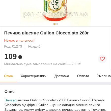
Печиво вівсяне Gullon Cioccolato 280г
Немає в наявності
Код: 01273
Роздріб
109
₴
Мінімальна сума замовлення на сайті — 250 ₴
Опис
Характеристики
Доставка
Оплата
Умови п
Опис
Печиво
вівсяне Gullon Cioccolato 280г Печиво Cuor di Cereale
Cioccolato від фірми Gullon - це шоколадне вівсяне печиво.
Завдяки великому вмісту злакових, печиво ароматне і смачне.