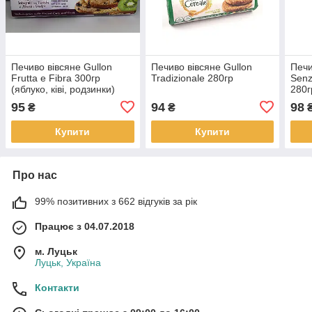
Печиво вівсяне Gullon
Печиво вівсяне Gullon
Печи
Frutta e Fibra 300гр
Tradizionale 280гр
Senz
(яблуко, ківі, родзинки)
280г
95
94
98
₴
₴
Купити
Купити
Про нас
99% позитивних з 662 відгуків за рік
Працює з 04.07.2018
м. Луцьк
Луцьк, Україна
Контакти