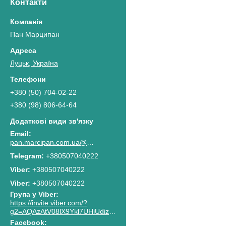
Контакти
Пан Марципан
Луцьк, Україна
+380 (50) 704-02-22
+380 (98) 806-64-64
pan.marcipan.com.ua@gmail.com
+380507040222
+380507040222
Viber
+380507040222
Група у Viber
https://invite.viber.com/?
g2=AQAzAtV08lX9Ykl7UHiUdiz2lJaGpR6lsG8M4RbzQPAkG0NWtCn7PhJnwk8g8F2c
Facebook