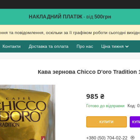
НАКЛАДНИЙ ПЛАТІЖ
- від
500грн
ня та повідомлення, оскільки за її графіком роботи сьогодні вихі
Контакти
Доставка та оплата
Про нас
Ціна тижня
Кава зернова Chicco D'oro Tradition
985 ₴
Готово до відправки
Код:
0
КУП
КУПИТИ
+380 (50) 704-02-22