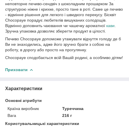
неповторне печиво-сендвіч з шоколадним прошарком За
структурою ніжне і крихке, просто тане в роті. Саме це печиво
- відмінне рішення для легкого і швидкого перекусу. Бісквіт
Chocopaye порадує любителів вишуканих солодощів.
Відмінно доповнить чаювання чи чашечку ароматної
кави
.
Зручна упаковка дозволяє зберегти продукт в цілості.
Печиво Chocopaye допоможе утамувати відчуття голоду де б
Ви не знаходились, адже його зручно брати з собою на
роботу, в дорогу або просто на прогулянку.
Chocopaye сподобається всій Вашій родині, а особливо дітям!
Приховати
Характеристики
Основні атрибути
Країна виробник
Туреччина
Вага
216 г
Користувальницькі характеристики