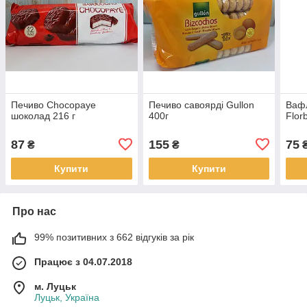
Печиво Chocopaye
Печиво савоярді Gullon
Вафл
шоколад 216 г
400г
Flor
87
155
75
₴
₴
Купити
Купити
Про нас
99% позитивних з 662 відгуків за рік
Працює з 04.07.2018
м. Луцьк
Луцьк, Україна