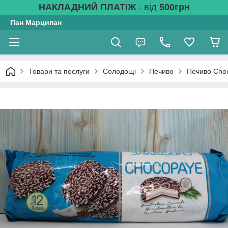
НАКЛАДНИЙ ПЛАТІЖ
- від
500грн
Пан Марципан
Товари та послуги
Солодощі
Печиво
Печиво Choc