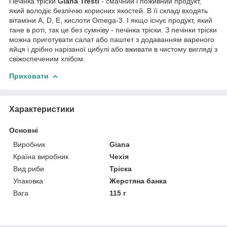
Печінка тріски
Giana Tresti
- смачний і поживний продукт,
який володіє безліччю корисних якостей. В її складі входять
вітаміни A, D, E, кислоти Omega-3. І якщо існує продукт, який
тане в роті, так це без сумніву - печінка тріски. З печінки тріски
можна приготувати салат або паштет з додаванням вареного
яйця і дрібно нарізаної цибулі або вживати в чистому вигляді з
свіжоспеченим хлібом.
Приховати
Характеристики
Основні
Виробник
Giana
Країна виробник
Чехія
Вид риби
Тріска
Упаковка
Жерстяна банка
Вага
115 г