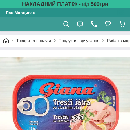
НАКЛАДНИЙ ПЛАТІЖ
- від
500грн
Пан Марципан
Товари та послуги
Продукти харчування
Риба та мо