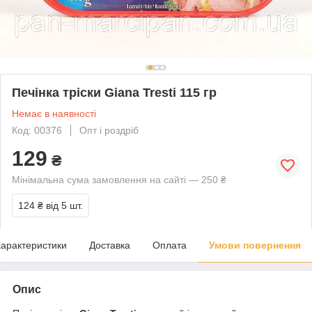
Печінка тріски Giana Tresti 115 гр
Немає в наявності
Код: 00376
Опт і роздріб
129
₴
Мінімальна сума замовлення на сайті — 250 ₴
124 ₴
від 5 шт.
арактеристики
Доставка
Оплата
Умови повернення
Опис