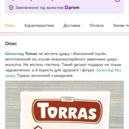
Замовлення під захистом
Опис
Характеристики
Доставка
Оплата
Умови п
Опис
Шоколад
Torras
не містить цукру і збагачений інулін,
виготовлений на основі низькокалорійного замінника цукру -
мальтіта. Не містить глютену. Такий десерт подарує не тільки
задоволення, а й користь для здоров'я і фігури.
Шоколад без
цукру
Торрас молочний з мигдалем.