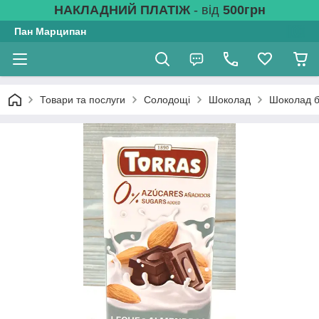
НАКЛАДНИЙ ПЛАТІЖ
- від
500грн
Пан Марципан
Товари та послуги
Солодощі
Шоколад
Шоколад б