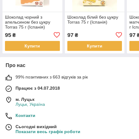
Шоколад чорний з
Шоколад білий без цукру
Шоко
апельсином без цукру
Torras 75 г (Іспанія)
матч
Torras 75 г (Іспанія)
г Ісп
95
97
97
₴
₴
Купити
Купити
Про нас
99% позитивних з 663 відгуків за рік
Працює з 04.07.2018
м. Луцьк
Луцьк, Україна
Контакти
Сьогодні вихідний
Показати весь графік роботи