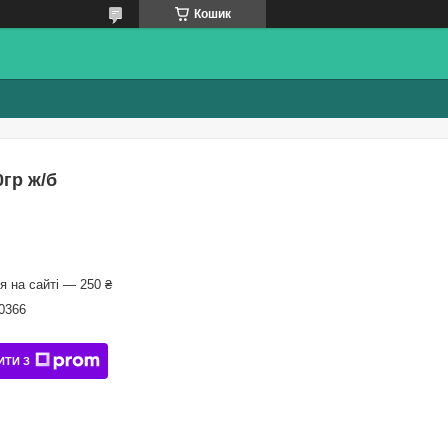
Кошик
0гр ж/б
 на сайті — 250 ₴
0366
ИТИ З