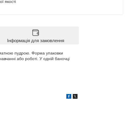
ї якості
Інформація для замовлення
оматною пудрою. Форма упаковки
авчанні або роботі. У одній баночці