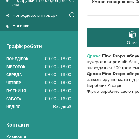
Подарунки та солодощі до
З
свят
Непродовольчі товари
Новинки
Опис
Графік роботи
Драже
Fine Drops яблук
09:00
18:00
ПОНЕДІЛОК
цукерок в жерстяній банц
09:00
18:00
ВІВТОРОК
знаходиться 200 грам сма
Драже Fine Drops яблук
09:00
18:00
СЕРЕДА
Завжди зручно мати під р
09:00
18:00
ЧЕТВЕР
Виробник Австрія
09:00
18:00
ПʼЯТНИЦЯ
Фірма виробляє свою прод
09:00
16:00
СУБОТА
Вихідний
НЕДІЛЯ
Контакти