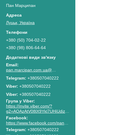
Пан Марципан
Луцьк, Україна
+380 (50) 704-02-22
+380 (98) 806-64-64
pan.marcipan.com.ua@gmail.com
+380507040222
+380507040222
Viber
+380507040222
Група у Viber
https://invite.viber.com/?
g2=AQAzAtV08lX9Ykl7UHiUdiz2lJaGpR6lsG8M4RbzQPAkG0NWtCn7PhJnwk8g8F2c
Facebook
https://www.facebook.com/pan.marcipan2020
Telegram
+380507040222