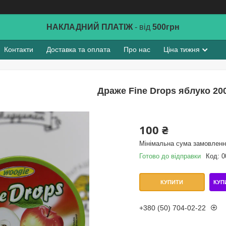
НАКЛАДНИЙ ПЛАТІЖ
- від
500грн
Контакти
Доставка та оплата
Про нас
Ціна тижня
Драже Fine Drops яблуко 20
100 ₴
Мінімальна сума замовлення
Готово до відправки
Код:
0
КУП
КУПИТИ
+380 (50) 704-02-22