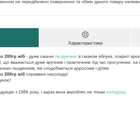
аконом не передбачено повернення та обмін даного товару належно
Характеристики
о 200гр ж/б
- дуже смачні
льодяники
зі смаком яблука, покриті ар
і, що вважається дуже зручним і практичним під час прогулянки, на н
чних льодяників, які сподобаються дорослим і дітям.
о 200гр ж/б
справжня насолода!
укою!
укцію з 1986 року, і зараз вона виробляє не тільки
солодощі