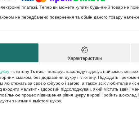
електронні платежі. Тепер ви можете купити будь-який товар не пок
аконом не передбачено повернення та обмін даного товару належно
Характеристики
цукру
і глютену
Torras
- подарує насолоду і здивує найвимогливіши
торним смаком, без додавання цукру і глютену. Підходить і рекомен
 які стежать за своєю фігурою і вагою, а також всіх любителів якіс
д входити мальтит - здоровий підсолоджувач, який містить вдвічі ме
о уповільнює процес підвищення рівня цукру в крові і робить шоколад
укти з низьким вмістом цукру.