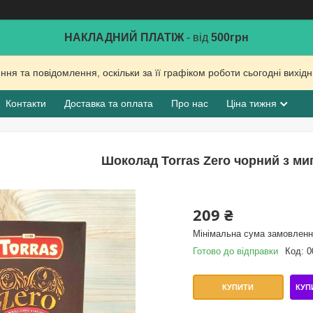
НАКЛАДНИЙ ПЛАТІЖ
- від
500грн
ня та повідомлення, оскільки за її графіком роботи сьогодні вихі
Контакти
Доставка та оплата
Про нас
Ціна тижня
Шоколад Torras Zero чорний з ми
209 ₴
Мінімальна сума замовлення
Готово до відправки
Код:
0
КУП
КУПИТИ