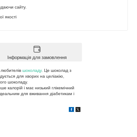
идаючи сайту.
ї якості
Інформація для замовлення
х любителів
шоколаду
. Це шоколад з
дується для хворих на целіакію,
ного шоколаду.
нше калорій і має низький глікемічний
 ідеальним для вживання діабетикам і