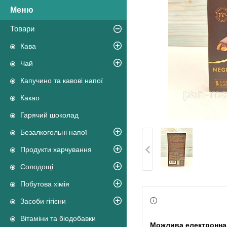
Товари
Кава
Чай
Капучино та кавові напої
Какао
Гарячий шоколад
Безалкогольні напої
Продукти харчування
Солодощі
Побутова хімія
Засоби гігієни
Вітаміни та біодобавки