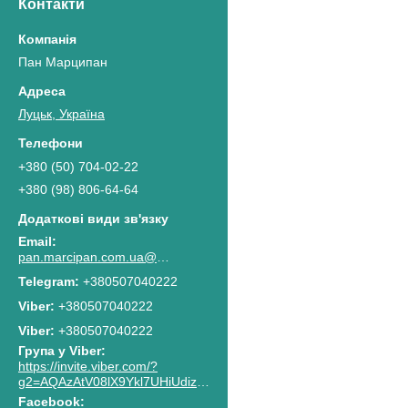
Контакти
Пан Марципан
Луцьк, Україна
+380 (50) 704-02-22
+380 (98) 806-64-64
pan.marcipan.com.ua@gmail.com
+380507040222
+380507040222
Viber
+380507040222
Група у Viber
https://invite.viber.com/?
g2=AQAzAtV08lX9Ykl7UHiUdiz2lJaGpR6lsG8M4RbzQPAkG0NWtCn7PhJnwk8g8F2c
Facebook