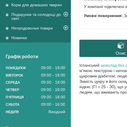
Корм для домашніх тварин
У компанії підключені 
Подарунки та солодощі до
З
свят
Непродовольчі товари
Новинки
Опис
Графік роботи
Іспанський
шоколад без 
09:00
18:00
ПОНЕДІЛОК
м'якою текстурою і непов
09:00
18:00
ВІВТОРОК
цукровим діабетом, людям
Замість цукру в його скла
09:00
18:00
СЕРЕДА
індекс (ГІ = 25 - 30), щ
09:00
18:00
ЧЕТВЕР
людям, що вживають прод
09:00
18:00
ПʼЯТНИЦЯ
09:00
16:00
СУБОТА
Вихідний
НЕДІЛЯ