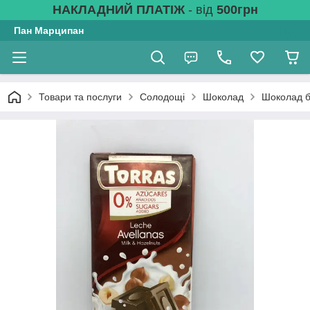
НАКЛАДНИЙ ПЛАТІЖ
- від
500грн
Пан Марципан
Товари та послуги
Солодощі
Шоколад
Шоколад б