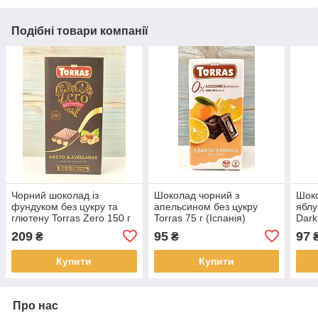
Подібні товари компанії
Чорний шоколад із
Шоколад чорний з
Шоко
фундуком без цукру та
апельсином без цукру
яблу
глютену Torras Zero 150 г
Torras 75 г (Іспанія)
Dark
(Іспанія)
209
95
97
₴
₴
Купити
Купити
Про нас