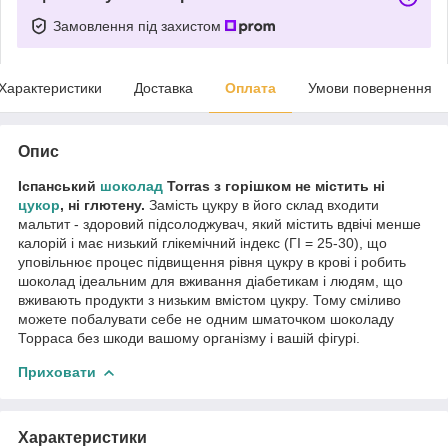
Замовлення під захистом
Характеристики
Доставка
Оплата
Умови повернення
Опис
Іспанський
шоколад
Torras з горішком не містить ні
цукор
, ні глютену.
Замість цукру в його склад входити
мальтит - здоровий підсолоджувач, який містить вдвічі менше
калорій і має низький глікемічний індекс (ГІ = 25-30), що
уповільнює процес підвищення рівня цукру в крові і робить
шоколад ідеальним для вживання діабетикам і людям, що
вживають продукти з низьким вмістом цукру. Тому сміливо
можете побалувати себе не одним шматочком шоколаду
Торраса без шкоди вашому організму і вашій фігурі.
Приховати
Характеристики