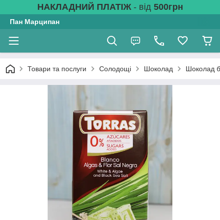
НАКЛАДНИЙ ПЛАТІЖ
- від
500грн
Пан Марципан
Товари та послуги
Солодощі
Шоколад
Шоколад б