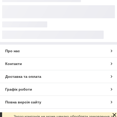
Про нас
Контакти
Доставка та оплата
Графік роботи
Повна версія сайту
Сайт створено на маркетплейсі
Prom.ua
Зараз компанія не може швидко обробляти замовлення та