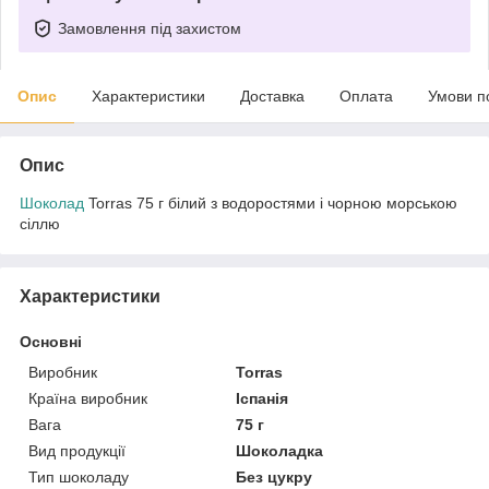
Замовлення під захистом
Опис
Характеристики
Доставка
Оплата
Умови п
Опис
Шоколад
Torras 75 г білий з водоростями і чорною морською
сіллю
Характеристики
Основні
Виробник
Torras
Країна виробник
Іспанія
Вага
75 г
Вид продукції
Шоколадка
Тип шоколаду
Без цукру