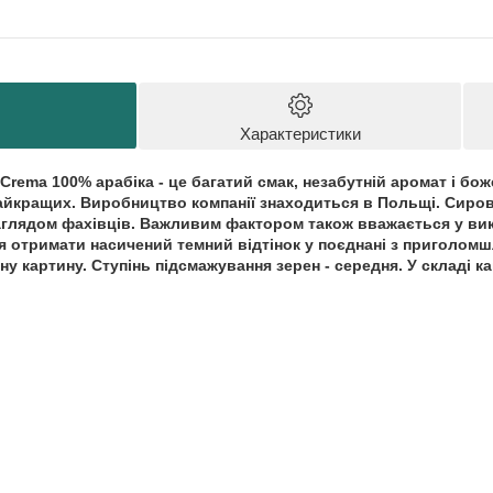
Характеристики
 Crema
100% арабіка - це багатий смак, незабутній аромат і бо
найкращих.
Виробництво компанії знаходиться в Польщі. Сиро
аглядом фахівців. Важливим фактором також вважається у вико
ся отримати насичений темний відтінок у поєднані з приголом
у картину. Ступінь підсмажування зерен - середня. У складі 