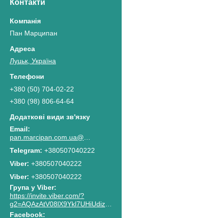
Контакти
Пан Марципан
Луцьк, Україна
+380 (50) 704-02-22
+380 (98) 806-64-64
pan.marcipan.com.ua@gmail.com
+380507040222
+380507040222
Viber
+380507040222
Група у Viber
https://invite.viber.com/?
g2=AQAzAtV08lX9Ykl7UHiUdiz2lJaGpR6lsG8M4RbzQPAkG0NWtCn7PhJnwk8g8F2c
Facebook