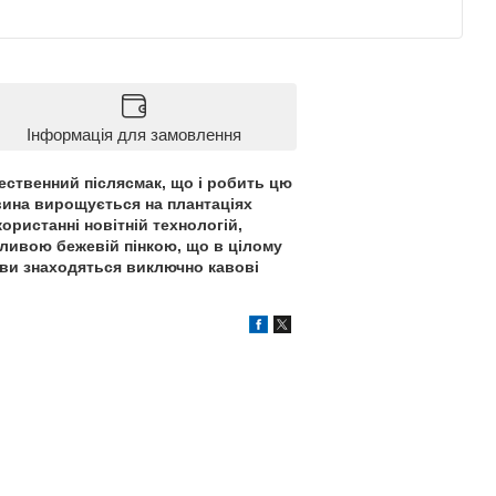
Інформація для замовлення
жественний післясмак, що і робить цю
вина вирощується на плантаціях
ристанні новітній технологій,
шливою бежевій пінкою, що в цілому
кави знаходяться виключно кавові