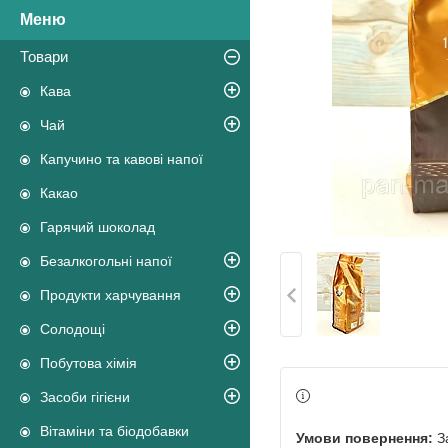
Товари
Кава
Чай
Капучино та кавові напої
Какао
Гарячий шоколад
Безалкогольні напої
Продукти харчування
Солодощі
Побутова хімія
Засоби гігієни
Вітаміни та біодобавки
З