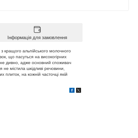
Інформація для замовлення
я з кращого альпійського молочного
вок, що пасуться на високогірних
 не дивно, адже основний споживач
ія не містила шкідливі речовини,
 плиток, на кожній часточці якій