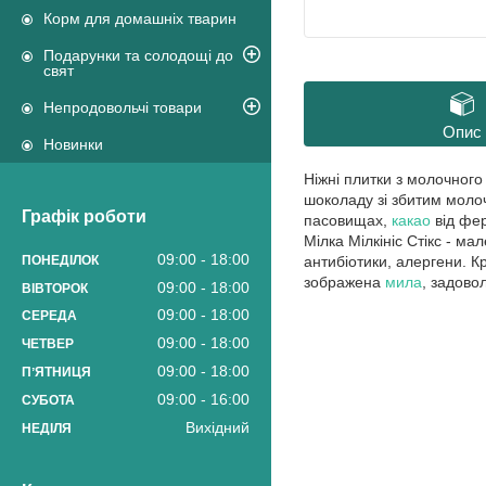
Корм для домашніх тварин
Подарунки та солодощі до
свят
Непродовольчі товари
Опис
Новинки
Ніжні плитки з молочног
шоколаду зі збитим молоч
Графік роботи
пасовищах,
какао
від фер
Мілка Мілкініс Стікс - ма
09:00
18:00
антибіотики, алергени. К
ПОНЕДІЛОК
зображена
мила
, задово
09:00
18:00
ВІВТОРОК
09:00
18:00
СЕРЕДА
09:00
18:00
ЧЕТВЕР
09:00
18:00
ПʼЯТНИЦЯ
09:00
16:00
СУБОТА
Вихідний
НЕДІЛЯ