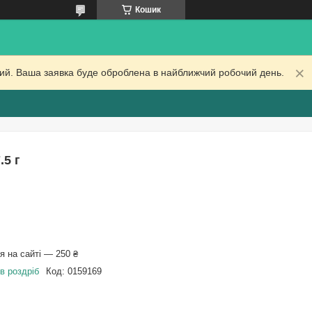
Кошик
дний. Ваша заявка буде оброблена в найближчий робочий день.
.5 г
 на сайті — 250 ₴
в роздріб
Код:
0159169