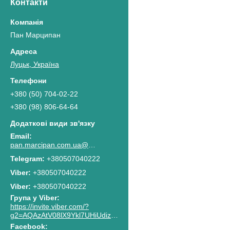
Контакти
Пан Марципан
Луцьк, Україна
+380 (50) 704-02-22
+380 (98) 806-64-64
pan.marcipan.com.ua@gmail.com
+380507040222
+380507040222
Viber
+380507040222
Група у Viber
https://invite.viber.com/?
g2=AQAzAtV08lX9Ykl7UHiUdiz2lJaGpR6lsG8M4RbzQPAkG0NWtCn7PhJnwk8g8F2c
Facebook