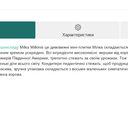
Характеристики
о
шоколаду
Milka Milkinis це дивовижні міні-плитки Мілка складаютьс
ним кремом усередині. Всі інгредієнти високоякісні: вершки від корі
мерів Південної Америки, трепетно стежать за своїм урожаєм. Тож
ленькі діти всього світу. Кондитери педантично стежать, щоб продукц
расива, зручна упаковка складається з восьми маленьких симпатичних
лена корова.