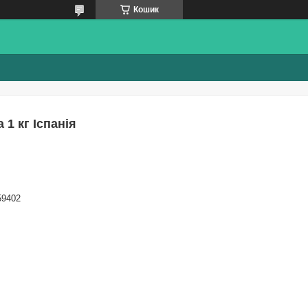
Кошик
 1 кг Іспанія
59402