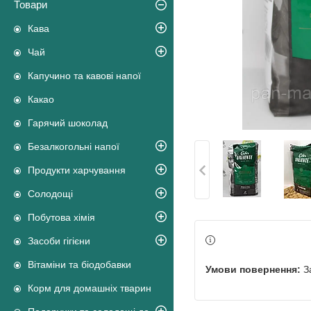
Товари
Кава
Чай
Капучино та кавові напої
Какао
Гарячий шоколад
Безалкогольні напої
Продукти харчування
Солодощі
Побутова хімія
Засоби гігієни
Вітаміни та біодобавки
З
Корм для домашніх тварин