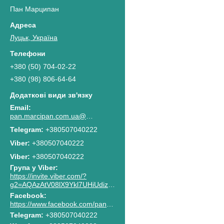
Пан Марципан
Луцьк, Україна
+380 (50) 704-02-22
+380 (98) 806-64-64
pan.marcipan.com.ua@gmail.com
+380507040222
+380507040222
Viber
+380507040222
Група у Viber
https://invite.viber.com/?
g2=AQAzAtV08lX9Ykl7UHiUdiz2lJaGpR6lsG8M4RbzQPAkG0NWtCn7PhJnwk8g8F2c
Facebook
https://www.facebook.com/pan.marcipan2020
Telegram
+380507040222