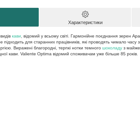
Характеристики
 видів
кави
, відомий у всьому світі. Гармонійне поєднання зерен Ара
 підходить для старанних працівників, які проводять чимало часу з
гією. Виражені благородні, терпкі нотки темного
шоколаду
з майже
цної кави. Valiente Optima відомий споживачам уже більше 85 років.