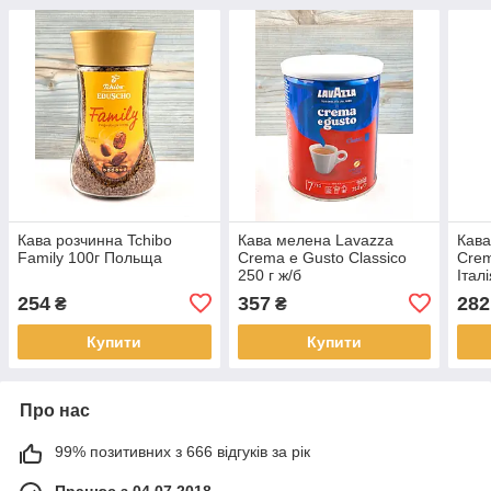
Кава розчинна Tchibo
Кава мелена Lavazza
Кава
Family 100г Польща
Crema e Gusto Classico
Crem
250 г ж/б
Італ
254
357
282
₴
₴
Купити
Купити
Про нас
99% позитивних з 666 відгуків за рік
Працює з 04.07.2018