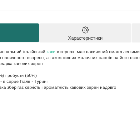
Характеристики
ригінальний італійський
кави
в зернах, має насичений смак з легкими
 насиченого еспресо, а також ніжних молочних напоїв на його основ
бжарка кавових зерен.
%) і робусти (50%)
 в серце Італії - Турині
ка зберігає свіжість і ароматність кавових зерен надовго