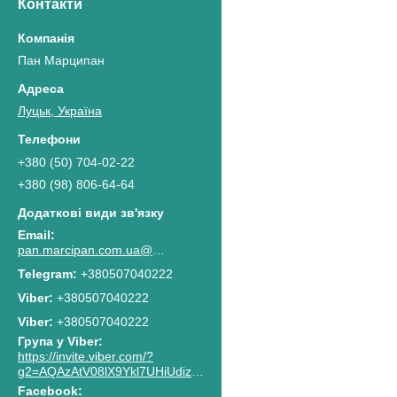
Контакти
Пан Марципан
Луцьк, Україна
+380 (50) 704-02-22
+380 (98) 806-64-64
pan.marcipan.com.ua@gmail.com
+380507040222
+380507040222
Viber
+380507040222
Група у Viber
https://invite.viber.com/?
g2=AQAzAtV08lX9Ykl7UHiUdiz2lJaGpR6lsG8M4RbzQPAkG0NWtCn7PhJnwk8g8F2c
Facebook