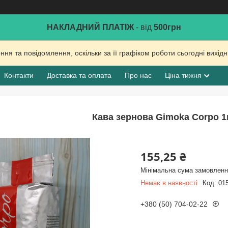
НАКЛАДНИЙ ПЛАТІЖ
- від
500грн
ня та повідомлення, оскільки за її графіком роботи сьогодні вихі
Контакти
Доставка та оплата
Про нас
Ціна тижня
Кава зернова Gimoka Corpo 1к
155,25 ₴
Мінімальна сума замовлення
Немає в наявності
Код:
01
+380 (50) 704-02-22