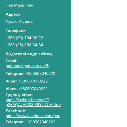
Пан Марципан
Луцьк, Україна
+380 (50) 704-02-22
+380 (98) 806-64-64
pan.marcipan.com.ua@gmail.com
+380507040222
+380507040222
Viber
+380507040222
Група у Viber
https://invite.viber.com/?
g2=AQAzAtV08lX9Ykl7UHiUdiz2lJaGpR6lsG8M4RbzQPAkG0NWtCn7PhJnwk8g8F2c
Facebook
https://www.facebook.com/pan.marcipan2020
Telegram
+380507040222