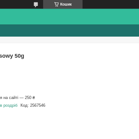
Кошик
sowy 50g
 на сайті — 250 ₴
в роздріб
Код:
2567546