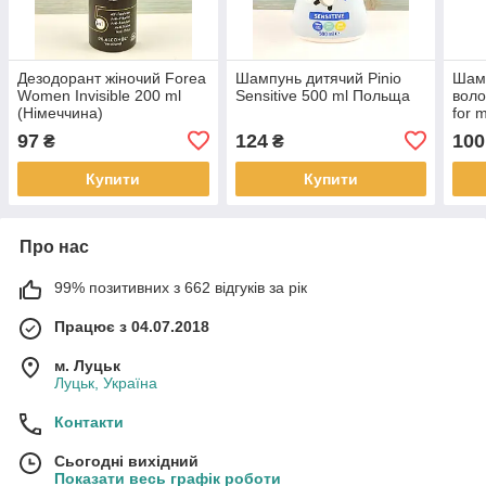
Дезодорант жіночий Forea
Шампунь дитячий Pinio
Шамп
Women Invisible 200 ml
Sensitive 500 ml Польща
воло
(Німеччина)
for 
97
124
100
₴
₴
Купити
Купити
Про нас
99% позитивних з 662 відгуків за рік
Працює з 04.07.2018
м. Луцьк
Луцьк, Україна
Контакти
Сьогодні вихідний
Показати весь графік роботи