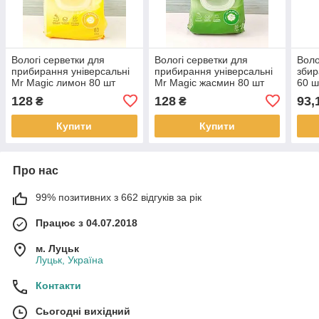
Вологі серветки для
Вологі серветки для
Воло
прибирання універсальні
прибирання універсальні
збир
Mr Magic лимон 80 шт
Mr Magic жасмин 80 шт
60 
(Польща)
(Польща)
128
128
93,
₴
₴
Купити
Купити
Про нас
99% позитивних з 662 відгуків за рік
Працює з 04.07.2018
м. Луцьк
Луцьк, Україна
Контакти
Сьогодні вихідний