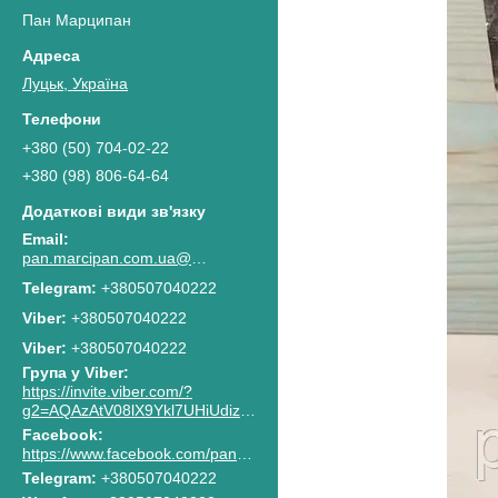
Пан Марципан
Луцьк, Україна
+380 (50) 704-02-22
+380 (98) 806-64-64
pan.marcipan.com.ua@gmail.com
+380507040222
+380507040222
Viber
+380507040222
Група у Viber
https://invite.viber.com/?
g2=AQAzAtV08lX9Ykl7UHiUdiz2lJaGpR6lsG8M4RbzQPAkG0NWtCn7PhJnwk8g8F2c
Facebook
https://www.facebook.com/pan.marcipan2020
Telegram
+380507040222