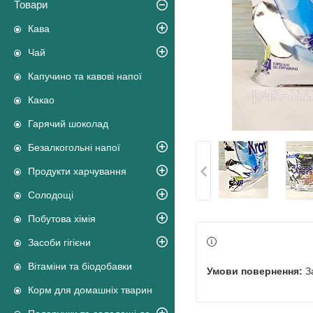
Товари
Кава
Чай
Капучино та кавові напої
Какао
Гарячий шоколад
Безалкогольні напої
Продукти харчування
Солодощі
Побутова хімія
Засоби гігієни
Вітаміни та біодобавки
З
Корм для домашніх тварин