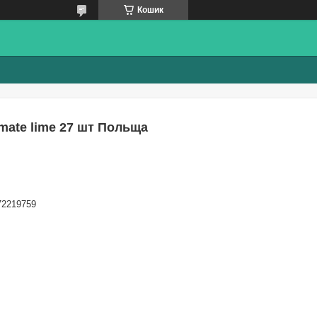
Кошик
mate lime 27 шт Польща
72219759