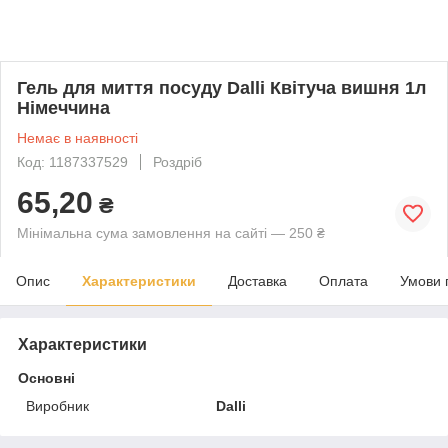
Гель для миття посуду Dalli Квітуча вишня 1л
Німеччина
Немає в наявності
Код: 1187337529
Роздріб
65,20
₴
Мінімальна сума замовлення на сайті — 250 ₴
Опис
Характеристики
Доставка
Оплата
Умови 
Характеристики
Основні
Виробник
Dalli