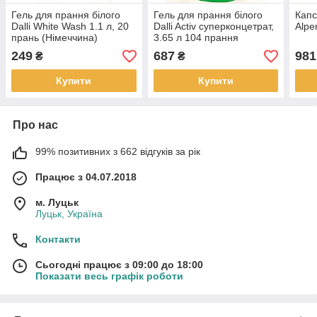
Гель для прання білого
Гель для прання білого
Капс
Dalli White Wash 1.1 л, 20
Dalli Activ суперконцетрат,
Alpe
прань (Німеччина)
3.65 л 104 прання
(Німеччина)
249
687
981
₴
₴
Купити
Купити
Про нас
99% позитивних з 662 відгуків за рік
Працює з 04.07.2018
м. Луцьк
Луцьк, Україна
Контакти
Сьогодні працює з 09:00 до 18:00
Показати весь графік роботи