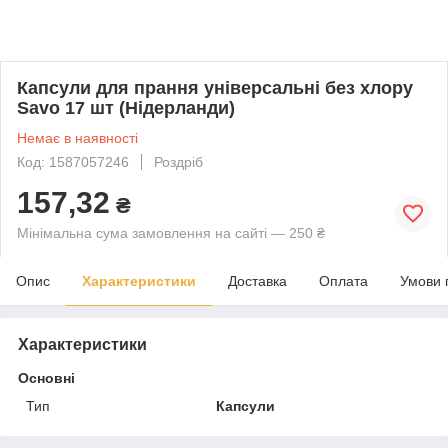
Капсули для прання універсальні без хлору
Savo 17 шт (Нідерланди)
Немає в наявності
Код: 1587057246
Роздріб
157,32
₴
Мінімальна сума замовлення на сайті — 250 ₴
Опис
Характеристики
Доставка
Оплата
Умови 
Характеристики
Основні
Тип
Капсули