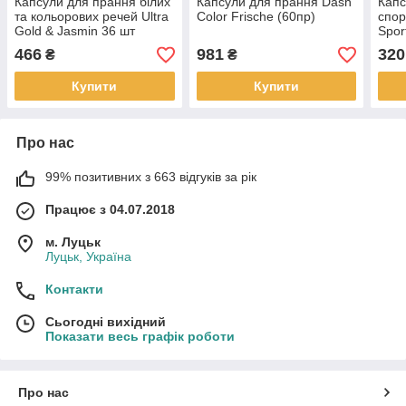
Капсули для прання білих
Капсули для прання Dash
Капс
та кольорових речей Ultra
Color Frische (60пр)
спор
Gold & Jasmin 36 шт
Spor
Польща
466
981
320
₴
₴
Купити
Купити
Про нас
99% позитивних з 663 відгуків за рік
Працює з 04.07.2018
м. Луцьк
Луцьк, Україна
Контакти
Сьогодні вихідний
Показати весь графік роботи
Про нас