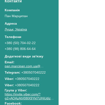
Контакти
Пан Марципан
Луцьк, Україна
+380 (50) 704-02-22
+380 (98) 806-64-64
pan.marcipan.com.ua@gmail.com
+380507040222
+380507040222
Viber
+380507040222
Група у Viber
https://invite.viber.com/?
g2=AQAzAtV08lX9Ykl7UHiUdiz2lJaGpR6lsG8M4RbzQPAkG0NWtCn7PhJnwk8g8F2c
Facebook