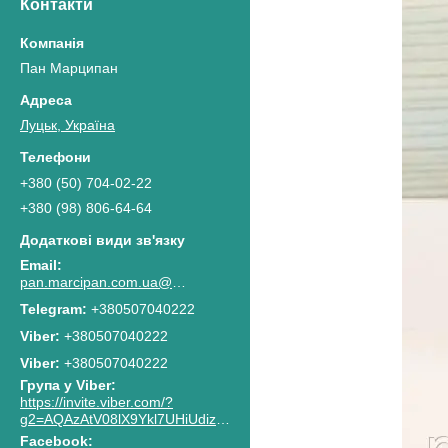
Контакти
Пан Марципан
Луцьк, Україна
+380 (50) 704-02-22
+380 (98) 806-64-64
pan.marcipan.com.ua@gmail.com
+380507040222
+380507040222
Viber
+380507040222
Група у Viber
https://invite.viber.com/?
g2=AQAzAtV08lX9Ykl7UHiUdiz2lJaGpR6lsG8M4RbzQPAkG0NWtCn7PhJnwk8g8F2c
Facebook