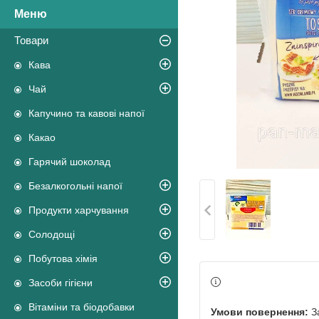
Товари
Кава
Чай
Капучино та кавові напої
Какао
Гарячий шоколад
Безалкогольні напої
Продукти харчування
Солодощі
Побутова хімія
Засоби гігієни
Вітаміни та біодобавки
З