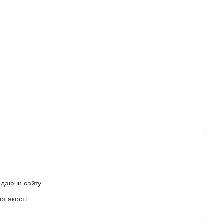
идаючи сайту.
ї якості