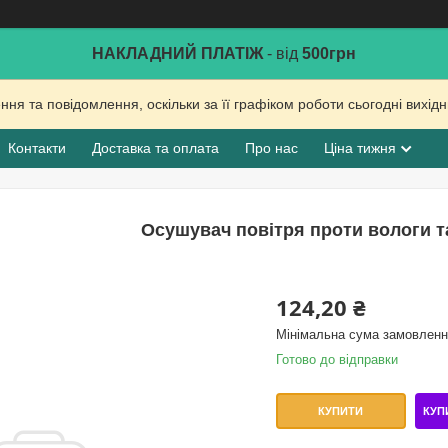
НАКЛАДНИЙ ПЛАТІЖ
- від
500грн
ня та повідомлення, оскільки за її графіком роботи сьогодні вихі
Контакти
Доставка та оплата
Про нас
Ціна тижня
Осушувач повітря проти вологи та
124,20 ₴
Мінімальна сума замовлення
Готово до відправки
КУП
КУПИТИ