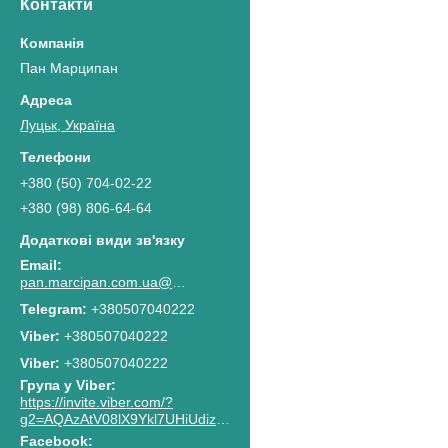
Контакти
Пан Марципан
Луцьк, Україна
+380 (50) 704-02-22
+380 (98) 806-64-64
pan.marcipan.com.ua@gmail.com
+380507040222
+380507040222
Viber
+380507040222
Група у Viber
https://invite.viber.com/?
g2=AQAzAtV08lX9Ykl7UHiUdiz2lJaGpR6lsG8M4RbzQPAkG0NWtCn7PhJnwk8g8F2c
Facebook