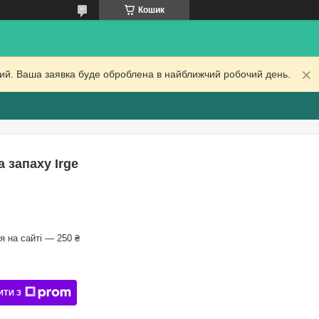
Кошик
дний. Ваша заявка буде оброблена в найближчий робочий день.
 запаху Irge
 на сайті — 250 ₴
ИТИ З