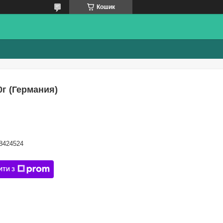
Кошик
0г (Германия)
8424524
ИТИ З