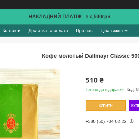
НАКЛАДНИЙ ПЛАТІЖ
- від
500грн
Контакти
Доставка та оплата
Про нас
Ціна тижня
Кофе молотый Dallmayr Classic 50
510 ₴
Готово до відправки
Код:
9
КУП
КУПИТИ
+380 (50) 704-02-22