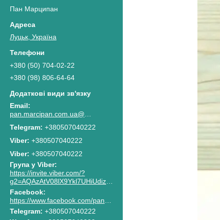
Пан Марципан
Луцьк, Україна
+380 (50) 704-02-22
+380 (98) 806-64-64
pan.marcipan.com.ua@gmail.com
+380507040222
+380507040222
Viber
+380507040222
Група у Viber
https://invite.viber.com/?
g2=AQAzAtV08lX9Ykl7UHiUdiz2lJaGpR6lsG8M4RbzQPAkG0NWtCn7PhJnwk8g8F2c
Facebook
https://www.facebook.com/pan.marcipan2020
Telegram
+380507040222