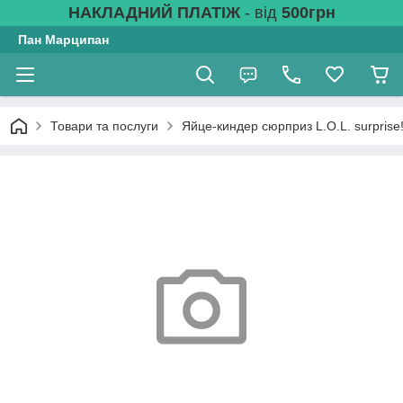
НАКЛАДНИЙ ПЛАТІЖ
- від
500грн
Пан Марципан
Товари та послуги
Яйце-киндер сюрприз L.O.L. surprise!