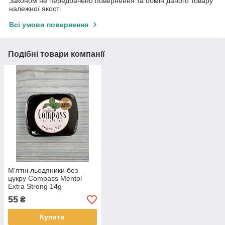
Законом не передбачено повернення та обмін даного товару
належної якості
Всі умови повернення
Подібні товари компанії
М'ятні льодяники без
цукру Compass Mentol
Extra Strong 14g
Німеччина
55
₴
Купити