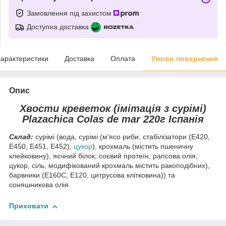
Замовлення під захистом
Доступна доставка
арактеристики
Доставка
Оплата
Умови повернення
Опис
Хвости креветок (імітація з сурімі)
Plazachica Colas de mar 220г Іспанія
Склад:
сурімі (вода, сурімі (м'ясо риби, стабілізатори (Е420,
Е450, Е451, Е452),
цукор
), крохмаль (містить пшеничну
клейковину), яєчний білок, соєвий протеїн, рапсова олія,
цукор, сіль, модифікований крохмаль містить ракоподібних),
барвники (Е160С, Е120, цитрусова клітковина)) та
соняшникова олія.
Приховати