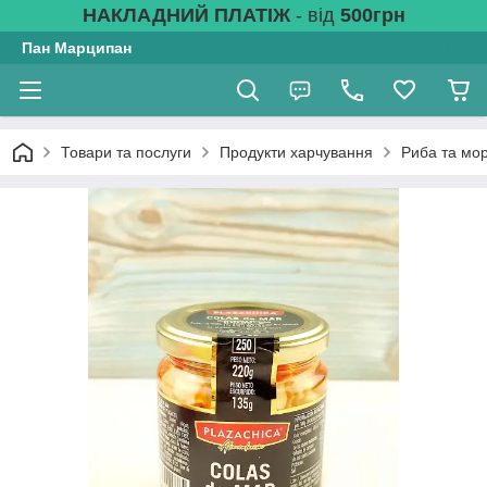
НАКЛАДНИЙ ПЛАТІЖ
- від
500грн
Пан Марципан
Товари та послуги
Продукти харчування
Риба та мо