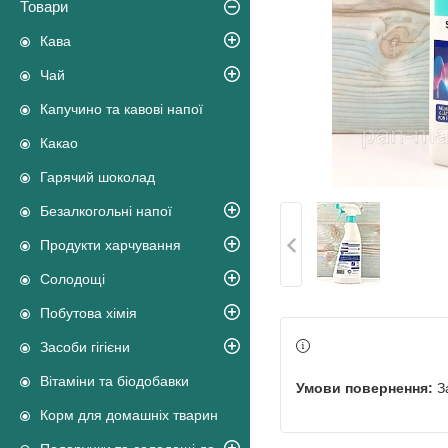
Товари
Кава
Чай
Капучино та кавові напої
Какао
Гарячий шоколад
Безалкогольні напої
Продукти харчування
Солодощі
Побутова хімія
Засоби гігієни
Вітаміни та біодобавки
З
Корм для домашніх тварин