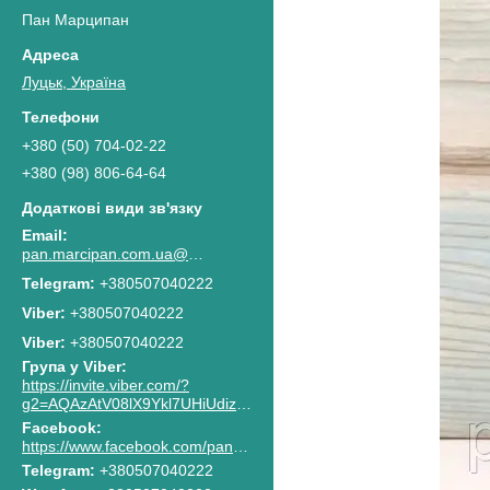
Пан Марципан
Луцьк, Україна
+380 (50) 704-02-22
+380 (98) 806-64-64
pan.marcipan.com.ua@gmail.com
+380507040222
+380507040222
Viber
+380507040222
Група у Viber
https://invite.viber.com/?
g2=AQAzAtV08lX9Ykl7UHiUdiz2lJaGpR6lsG8M4RbzQPAkG0NWtCn7PhJnwk8g8F2c
Facebook
https://www.facebook.com/pan.marcipan2020
Telegram
+380507040222