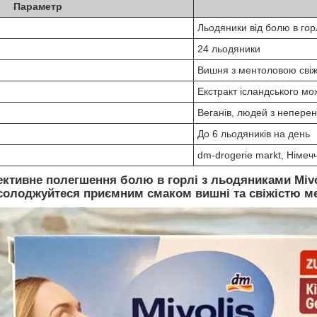
Параметр
Льодяники від болю в гор
24 льодяники
Вишня з ментоловою свіж
Екстракт ісландського мох
Веганів, людей з непере
До 6 льодяників на день
dm-drogerie markt, Німеч
ективне полегшення болю в горлі з льодяниками Mivo
асолоджуйтеся приємним смаком вишні та свіжістю м