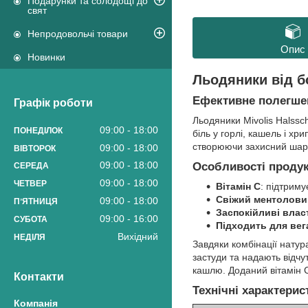
Подарунки та солодощі до
свят
Непродовольчі товари
Опис
Новинки
Льодяники від б
Ефективне полегшен
Графік роботи
Льодяники Mivolis Halssc
09:00
18:00
ПОНЕДІЛОК
біль у горлі, кашель і х
створюючи захисний шар 
09:00
18:00
ВІВТОРОК
09:00
18:00
Особливості продук
СЕРЕДА
09:00
18:00
ЧЕТВЕР
Вітамін C
: підтриму
Свіжий ментолови
09:00
18:00
ПʼЯТНИЦЯ
Заспокійливі влас
09:00
16:00
СУБОТА
Підходить для вега
Вихідний
НЕДІЛЯ
Завдяки комбінації натур
застуди та надають відч
кашлю. Доданий вітамін 
Контакти
Технічні характерис