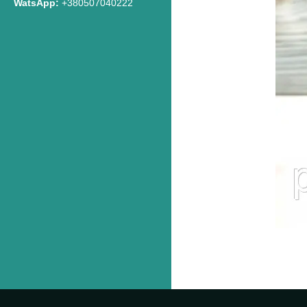
WatsApp
+380507040222