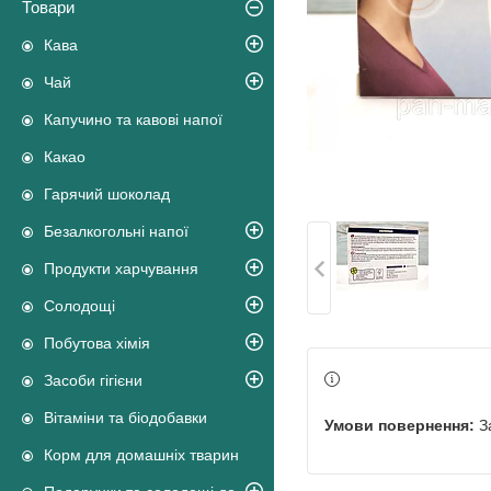
Товари
Кава
Чай
Капучино та кавові напої
Какао
Гарячий шоколад
Безалкогольні напої
Продукти харчування
Солодощі
Побутова хімія
Засоби гігієни
Вітаміни та біодобавки
З
Корм для домашніх тварин