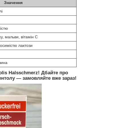
Значення
лі
істю
у, мальви, вітамін C
носимістю лактози
чина
lis Halsschmerz! Дбайте про
ентолу — замовляйте вже зараз!