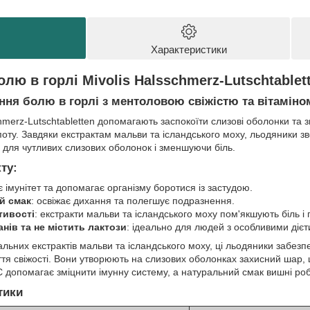
Характеристики
олю в горлі
Mivolis Halsschmerz-Lutschtablet
ня болю в горлі з ментоловою свіжістю та вітаміно
hmerz-Lutschtabletten допомагають заспокоїти слизові оболонки та з
рипоту. Завдяки екстрактам мальви та ісландського моху, льодяники 
для чутливих слизових оболонок і зменшуючи біль.
ту:
є імунітет та допомагає організму боротися із застудою.
й смак
: освіжає дихання та полегшує подразнення.
тивості
: екстракти мальви та ісландського моху пом'якшують біль і
нів та не містить лактози
: ідеально для людей з особливими діє
альних екстрактів мальви та ісландського моху, ці льодяники забе
уття свіжості. Вони утворюють на слизових оболонках захисний шар
C допомагає зміцнити імунну систему, а натуральний смак вишні ро
тики