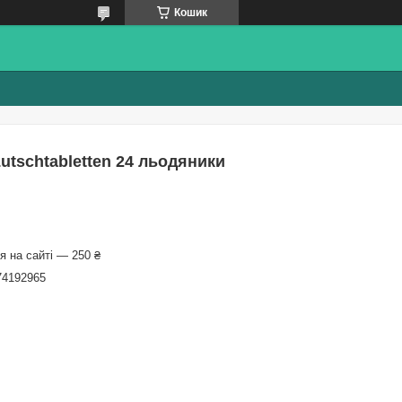
Кошик
utschtabletten 24 льодяники
 на сайті — 250 ₴
74192965