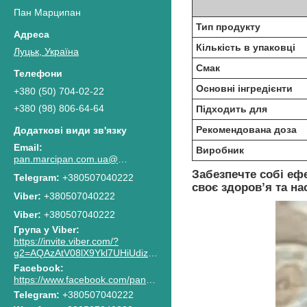
Пан Марципан
Тип продукту
Кількість в упаковці
Луцьк, Україна
Смак
Основні інгредієнти
+380 (50) 704-02-22
+380 (98) 806-64-64
Підходить для
Рекомендована доза
Виробник
pan.marcipan.com.ua@gmail.com
Забезпечте собі еф
+380507040222
своє здоров’я та н
+380507040222
Viber
+380507040222
Група у Viber
https://invite.viber.com/?
g2=AQAzAtV08lX9Ykl7UHiUdiz2lJaGpR6lsG8M4RbzQPAkG0NWtCn7PhJnwk8g8F2c
Facebook
https://www.facebook.com/pan.marcipan2020
Telegram
+380507040222