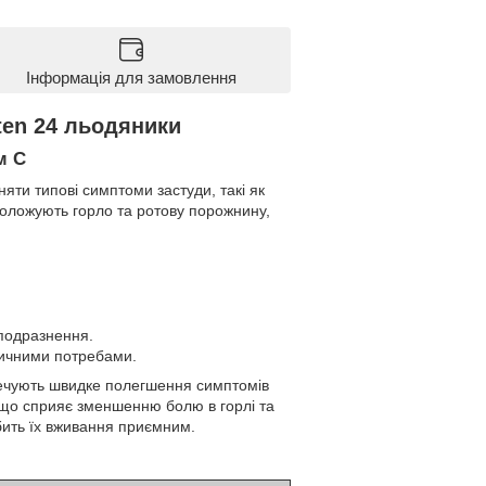
Інформація для замовлення
ten 24 льодяники
м C
няти типові симптоми застуди, такі як
зволожують горло та ротову порожнину,
 подразнення.
тичними потребами.
зпечують швидке полегшення симптомів
, що сприяє зменшенню болю в горлі та
бить їх вживання приємним.