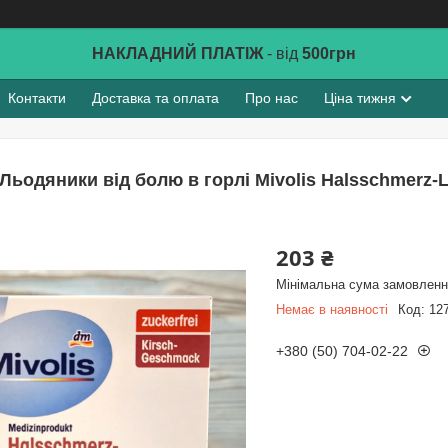
НАКЛАДНИЙ ПЛАТІЖ
- від
500грн
Контакти
Доставка та оплата
Про нас
Ціна тижня
Льодяники від болю в горлі Mivolis Halsschmerz-L
203 ₴
Мінімальна сума замовлення
Немає в наявності
Код:
12
+380 (50) 704-02-22