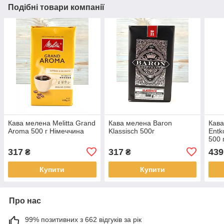
Подібні товари компанії
Кава мелена Melitta Grand
Кава мелена Baron
Кава
Aroma 500 г Німеччина
Klassisch 500г
Entk
500 
317
317
439
₴
₴
Купити
Купити
Про нас
99% позитивних з 662 відгуків за рік