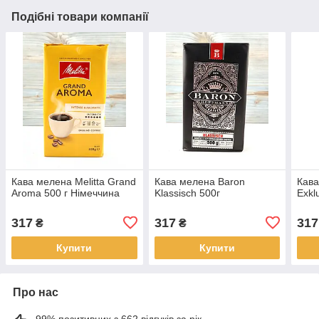
Подібні товари компанії
Кава мелена Melitta Grand
Кава мелена Baron
Кава
Aroma 500 г Німеччина
Klassisch 500г
Exkl
317
317
317
₴
₴
Купити
Купити
Про нас
99% позитивних з 662 відгуків за рік