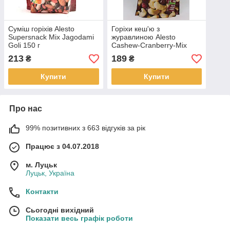
Суміш горіхів Alesto
Горіхи кеш'ю з
Supersnack Mix Jagodami
журавлиною Alesto
Goli 150 г
Cashew-Cranberry-Mix
200г Німеччина
213
189
₴
₴
Купити
Купити
Про нас
99% позитивних з 663 відгуків за рік
Працює з 04.07.2018
м. Луцьк
Луцьк, Україна
Контакти
Сьогодні вихідний
Показати весь графік роботи