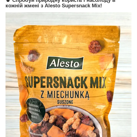
🍍 Спробуй природну користь і насолоду в
кожній жмені з
Alesto Supersnack Mix!