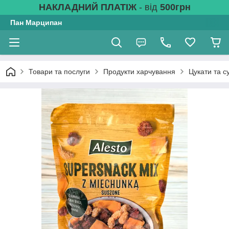
НАКЛАДНИЙ ПЛАТІЖ
- від
500грн
Пан Марципан
Товари та послуги
Продукти харчування
Цукати та с