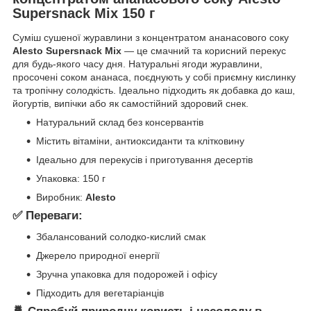
Supersnack Mix 150 г
Суміш сушеної журавлини з концентратом ананасового соку
Alesto Supersnack Mix
— це смачний та корисний перекус
для будь-якого часу дня. Натуральні ягоди журавлини,
просочені соком ананаса, поєднують у собі приємну кислинку
та тропічну солодкість. Ідеально підходить як добавка до каш,
йогуртів, випічки або як самостійний здоровий снек.
Натуральний склад без консервантів
Містить вітаміни, антиоксиданти та клітковину
Ідеально для перекусів і приготування десертів
Упаковка: 150 г
Виробник:
Alesto
✅
Переваги:
Збалансований солодко-кислий смак
Джерело природної енергії
Зручна упаковка для подорожей і офісу
Підходить для вегетаріанців