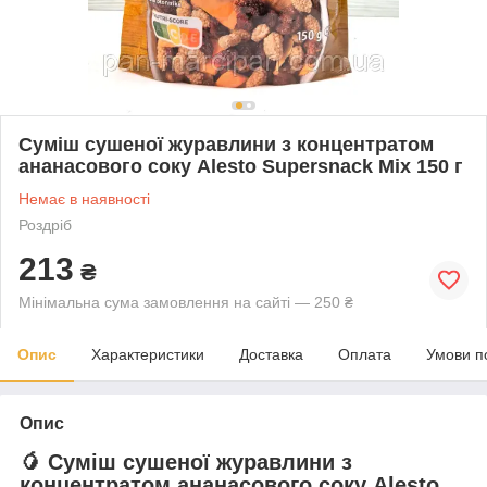
Суміш сушеної журавлини з концентратом
ананасового соку Alesto Supersnack Mix 150 г
Немає в наявності
Роздріб
213
₴
Мінімальна сума замовлення на сайті — 250 ₴
Опис
Характеристики
Доставка
Оплата
Умови п
Опис
🥭 Суміш сушеної журавлини з
концентратом ананасового соку
Alesto