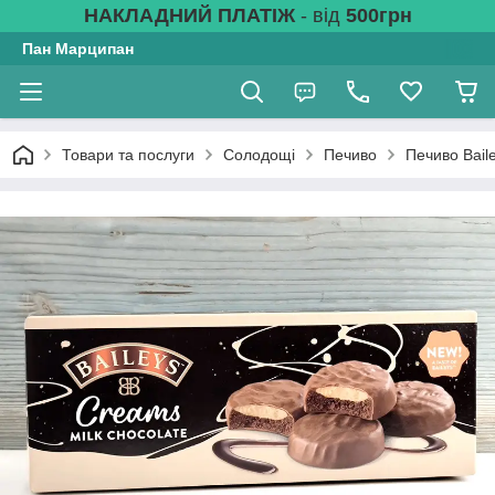
НАКЛАДНИЙ ПЛАТІЖ
- від
500грн
Пан Марципан
Товари та послуги
Солодощі
Печиво
Печиво Bail