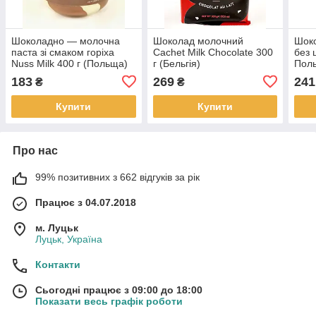
Шоколадно — молочна
Шоколад молочний
Шоко
паста зі смаком горіха
Cachet Milk Chocolate 300
без 
Nuss Milk 400 г (Польща)
г (Бельгія)
Пол
183
269
241
₴
₴
Купити
Купити
Про нас
99% позитивних з 662 відгуків за рік
Працює з 04.07.2018
м. Луцьк
Луцьк, Україна
Контакти
Сьогодні працює з 09:00 до 18:00
Показати весь графік роботи