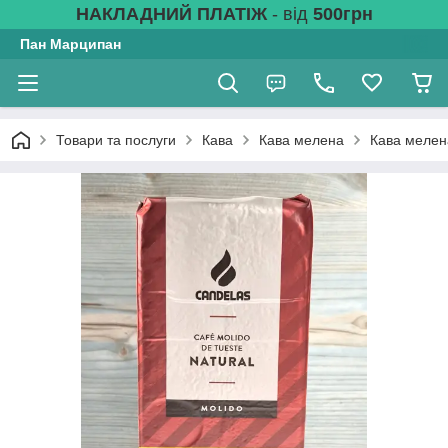
НАКЛАДНИЙ ПЛАТІЖ
- від
500грн
Пан Марципан
Товари та послуги
Кава
Кава мелена
Кава мелена