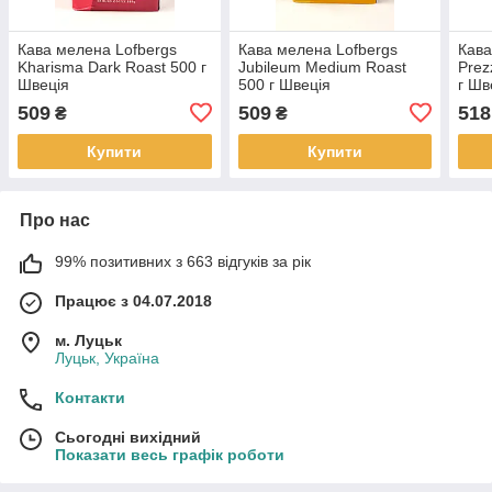
Кава мелена Lofbergs
Кава мелена Lofbergs
Кава
Kharisma Dark Roast 500 г
Jubileum Medium Roast
Prez
Швеція
500 г Швеція
г Шв
509
509
518
₴
₴
Купити
Купити
Про нас
99% позитивних з 663 відгуків за рік
Працює з 04.07.2018
м. Луцьк
Луцьк, Україна
Контакти
Сьогодні вихідний
Показати весь графік роботи