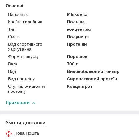
Основні
Виробник
Mlekovita
Країна виробник
Польща
Тип
концентрат
Смак
Полуниця
Вид спортивного
Протеїни
харчування
Форма випуску
Порошок
Вага
700 г
Вид
Високобілковий гейнер
Вид протеїну
Сироватковий протеїн
Ступінь очищення
Концентрат
протеїну
Приховати
Умови доставки
Нова Пошта