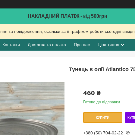
НАКЛАДНИЙ ПЛАТІЖ
- від
500грн
ня та повідомлення, оскільки за її графіком роботи сьогодні вихі
Контакти
Доставка та оплата
Про нас
Ціна тижня
Тунець в олії Atlantico 7
460 ₴
Готово до відправки
КУП
КУПИТИ
+380 (50) 704-02-22