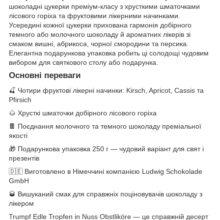
шоколадні цукерки преміум-класу з хрусткими шматочками
лісового горіха та фруктовими лікерними начинками.
Усередині кожної цукерки прихована гармонія добірного
темного або молочного шоколаду й ароматних лікерів зі
смаком вишні, абрикоса, чорної смородини та персика.
Елегантна подарункова упаковка робить ці солодощі чудовим
вибором для святкового столу або подарунка.
Основні переваги
🍒 Чотири фруктові лікерні начинки: Kirsch, Apricot, Cassis та
Pfirsich
🌰 Хрусткі шматочки добірного лісового горіха
🍫 Поєднання молочного та темного шоколаду преміальної
якості
🎁 Подарункова упаковка 250 г — чудовий варіант для свят і
презентів
🇩🇪 Виготовлено в Німеччині компанією Ludwig Schokolade
GmbH
🥃 Вишуканий смак для справжніх поціновувачів шоколаду з
лікером
Trumpf Edle Tropfen in Nuss Obstliköre — це справжній десерт