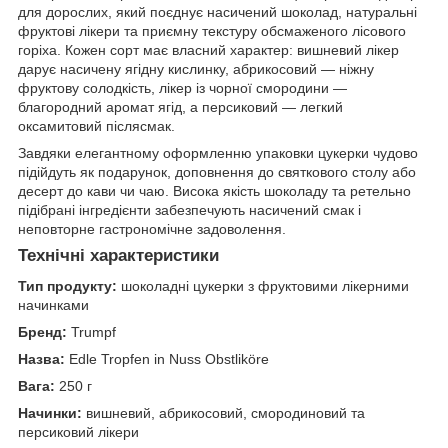
для дорослих, який поєднує насичений шоколад, натуральні
фруктові лікери та приємну текстуру обсмаженого лісового
горіха. Кожен сорт має власний характер: вишневий лікер
дарує насичену ягідну кислинку, абрикосовий — ніжну
фруктову солодкість, лікер із чорної смородини —
благородний аромат ягід, а персиковий — легкий
оксамитовий післясмак.
Завдяки елегантному оформленню упаковки цукерки чудово
підійдуть як подарунок, доповнення до святкового столу або
десерт до кави чи чаю. Висока якість шоколаду та ретельно
підібрані інгредієнти забезпечують насичений смак і
неповторне гастрономічне задоволення.
Технічні характеристики
Тип продукту:
шоколадні цукерки з фруктовими лікерними
начинками
Бренд:
Trumpf
Назва:
Edle Tropfen in Nuss Obstliköre
Вага:
250 г
Начинки:
вишневий, абрикосовий, смородиновий та
персиковий лікери