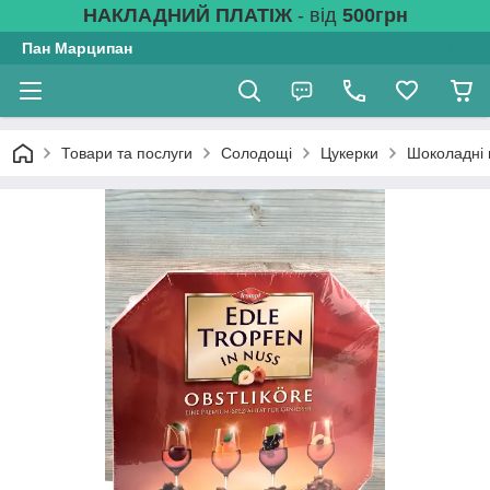
НАКЛАДНИЙ ПЛАТІЖ
- від
500грн
Пан Марципан
Товари та послуги
Солодощі
Цукерки
Шоколадні 