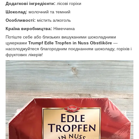
Додаткові інгредієнти:
лісові горіхи
Шоколад:
молочний та темний
Особливості:
містить алкоголь
Країна виробництва:
Німеччина
Потіште себе або близьких вишуканими шоколадними
цукерками
Trumpf Edle Tropfen in Nuss Obstliköre
—
насолоджуйтеся благородним поєднанням шоколаду, горіхів і
фруктових лікерів!