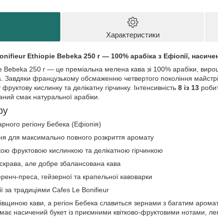
Характеристики
onifieur Ethiopie Bebeka 250 г — 100% арабіка з Ефіопії, наси
pie Bebeka 250 г — це преміальна мелена кава зі 100% арабіки, вир
ка. Завдяки французькому обсмаженню четвертого покоління майстрі
фруктову кислинку та делікатну гірчинку. Інтенсивність
8 із 13
робит
аний смак натуральної арабіки.
ру
рного регіону Бебека (Ефіопія)
ня для максимально повного розкриття аромату
гкою фруктовою кислинкою та делікатною гірчинкою
яскрава, але добре збалансована кава
френч-преса, гейзерної та крапельної кавоварки
 за традиціями Cafes Le Bonifieur
ківщиною кави, а регіон Бебека славиться зернами з багатим аром
a має насичений букет із приємними квітково-фруктовими нотами, л