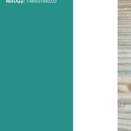
WatsApp
+380507040222