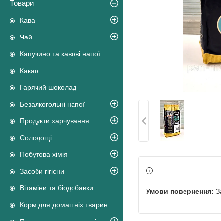
Товари
Кава
Чай
Капучино та кавові напої
Какао
Гарячий шоколад
Безалкогольні напої
Продукти харчування
Солодощі
Побутова хімія
Засоби гігієни
Вітаміни та біодобавки
З
Корм для домашніх тварин