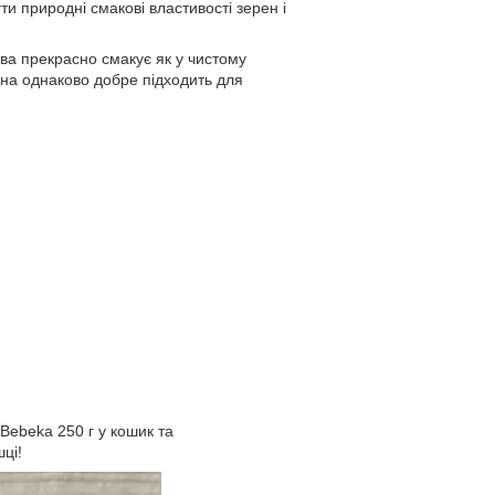
 природні смакові властивості зерен і
ва прекрасно смакує як у чистому
вона однаково добре підходить для
 Bebeka 250 г у кошик та
ці!