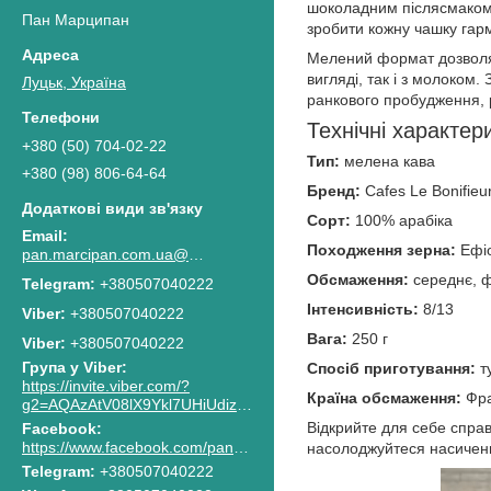
шоколадним післясмаком.
Пан Марципан
зробити кожну чашку гар
Мелений формат дозволяє
вигляді, так і з молоком
Луцьк, Україна
ранкового пробудження, р
Технічні характер
+380 (50) 704-02-22
Тип:
мелена кава
+380 (98) 806-64-64
Бренд:
Cafes Le Bonifieu
Сорт:
100% арабіка
Походження зерна:
Ефіо
pan.marcipan.com.ua@gmail.com
Обсмаження:
середнє, 
+380507040222
Інтенсивність:
8/13
+380507040222
Вага:
250 г
Viber
+380507040222
Група у Viber
Спосіб приготування:
т
https://invite.viber.com/?
Країна обсмаження:
Фра
g2=AQAzAtV08lX9Ykl7UHiUdiz2lJaGpR6lsG8M4RbzQPAkG0NWtCn7PhJnwk8g8F2c
Відкрийте для себе справ
Facebook
https://www.facebook.com/pan.marcipan2020
насолоджуйтеся насичен
Telegram
+380507040222