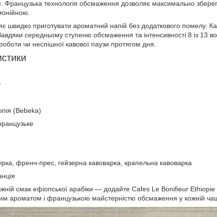
 Французька технологія обсмаження дозволяє максимально зберегти
монійною.
 швидко приготувати ароматний напій без додаткового помелу. Ка
. Завдяки середньому ступеню обсмаження та інтенсивності 8 із 13 
оботи чи неспішної кавової паузи протягом дня.
истики
r
пія (Bebeka)
французьке
урка, френч-прес, гейзерна кавоварка, крапельна кавоварка
нція
жній смак ефіопської арабіки — додайте Cafes Le Bonifieur Ethiopie
им ароматом і французькою майстерністю обсмаження у кожній чаш