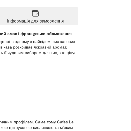
Інформація для замовлення
чений смак і французьке обсмаження
ощеної в одному з найвідоміших кавових
в кава розкриває яскравий аромат,
ь її чудовим вибором для тих, хто цінує
атичним профілем. Саме тому Cafes Le
егкою цитрусовою кислинкою та м'яким