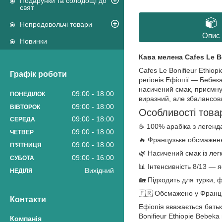
Подарунки та солодощі до
свят
Непродовольчі товари
Опис
Новинки
Кава мелена Cafes Le B
Cafes Le Bonifieur Ethio
Графік роботи
регіонів Ефіопії — Бебе
насичений смак, приємну 
09:00
18:00
ПОНЕДІЛОК
виразний, але збалансов
09:00
18:00
ВІВТОРОК
Особливості това
09:00
18:00
СЕРЕДА
☕ 100% арабіка з легенда
09:00
18:00
ЧЕТВЕР
🔥 Французьке обсмажен
09:00
18:00
ПʼЯТНИЦЯ
🌿 Насичений смак із ле
09:00
16:00
СУБОТА
📊 Інтенсивність 8/13 — 
Вихідний
НЕДІЛЯ
🏡 Підходить для турки, 
🇫🇷 Обсмажено у Франції
Контакти
Ефіопія вважається бать
Bonifieur Ethiopie Bebek