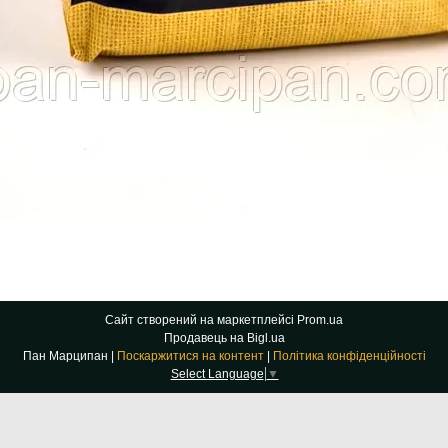
Сайт створений на маркетплейсі
Prom.ua
Продавець на Bigl.ua
Пан Марципан |
Поскаржитися на контент
|
Політика конфіденційності
Select Language
▼