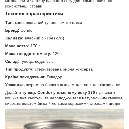
можна злити частину власного соку для більш насиченої
консистенції страви.
Технічні характеристики
Тип:
консервований тунець шматочками
Бренд:
Condor
Заливка:
власний сік (без олії)
Маса нетто:
170 г
Маса твердого вмісту:
120 г
Склад:
тунець, вода, сіль
Тип продукту:
стерилізована рибна консерва
Країна походження:
Еквадор
Упаковка:
жерстяна банка з ключем для легкого відкривання
Додайте
тунець Condor у власному соку 170 г
до свого
кошика вже сьогодні та насолоджуйтеся натуральним смаком,
високим вмістом білка й легкими корисними стравами щодня!