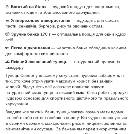
💪
Багатий на білок
— чудовий продукт для спортсменів,
активних людей та збалансованого харчування.
🥗
Універсальне використання
— підходить для салатів,
пасти, сендвічів, бургерів, рису та овочевих страв.
📦
Зручна банка 170 г
— оптимальна порція для однієї-двох
осіб.
🔑
Легке відкривання
— жерстяна банка обладнана ключем
для комфортного використання.
🌊
Якісний океанічний тунець
— натуральний продукт із
Еквадору.
Тунець Condor у власному соку стане чудовим вибором для
тих, хто хоче отримувати максимум користі без зайвих
калорій. Відсутність олії дозволяє повністю відчути
натуральний смак тунця, а високий вміст білка робить продукт
чудовою основою для спортивного, дієтичного та правильного
харчування.
Завдяки компактній банці тунець завжди зручно мати вдома,
на роботі або взяти із собою в дорогу. Він чудово поєднується
зі свіжими овочами, макаронами, рисом, яйцями, зеленню та
різноманітними соусами. За бажанням перед використанням