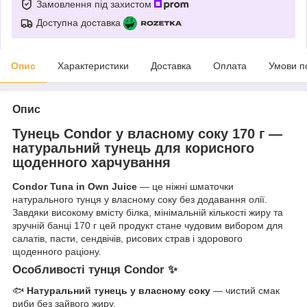
Замовлення під захистом
Доступна доставка
Опис
Характеристики
Доставка
Оплата
Умови п
Опис
Тунець Condor у власному соку 170 г —
натуральний тунець для корисного
щоденного харчування
Condor Tuna in Own Juice
— це ніжні шматочки
натурального тунця у власному соку без додавання олії.
Завдяки високому вмісту білка, мінімальній кількості жиру та
зручній банці 170 г цей продукт стане чудовим вибором для
салатів, пасти, сендвічів, рисових страв і здорового
щоденного раціону.
Особливості тунця Condor ✨
🐟
Натуральний тунець у власному соку
— чистий смак
риби без зайвого жиру.