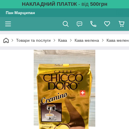
НАКЛАДНИЙ ПЛАТІЖ
- від
500грн
Пан Марципан
Товари та послуги
Кава
Кава мелена
Кава мелена