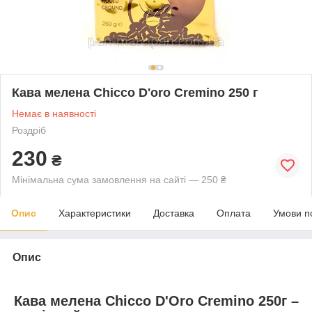
Кава мелена Chicco D'oro Cremino 250 г
Немає в наявності
Роздріб
230
₴
Мінімальна сума замовлення на сайті — 250 ₴
Опис
Характеристики
Доставка
Оплата
Умови п
Опис
Кава мелена Chicco D'Oro Cremino 250г –