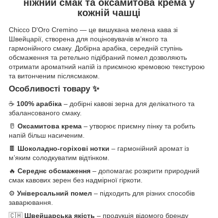
ніжний смак та оксамитова крема у
кожній чашці
Chicco D'Oro Cremino — це вишукана мелена кава зі
Швейцарії, створена для поціновувачів м’якого та
гармонійного смаку. Добірна арабіка, середній ступінь
обсмаження та ретельно підібраний помел дозволяють
отримати ароматний напій із приємною кремовою текстурою
та витонченим післясмаком.
Особливості товару ✨
☕
100% арабіка
– добірні кавові зерна для делікатного та
збалансованого смаку.
🥛
Оксамитова крема
– утворює приємну пінку та робить
напій більш насиченим.
🍫
Шоколадно-горіхові нотки
– гармонійний аромат із
м’яким солодкуватим відтінком.
🔥
Середнє обсмаження
– допомагає розкрити природний
смак кавових зерен без надмірної гіркоти.
⚙️
Універсальний помел
– підходить для різних способів
заварювання.
🇨🇭
Швейцарська якість
– продукція відомого бренду