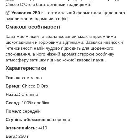
Chicco D'Oro з багаторічними традиціями.
📦
Упаковка 250 г
– оптимальний формат для щоденного
використання вдома чи в офісі.
Смакові особливості
Кава має м’який та збалансований смак із приємними
шоколадними й горіховими відтінками. Завдяки невисокій
інтенсивності напій чудово підходить для щоденного
споживання, а його ніжний аромат створює особливу
атмосферу затишку під час кожної кавової паузи.
Характеристики
Тип:
кава мелена
Бренд:
Chicco D'Oro
Назва:
Cremino
Склад:
100% арабіка
Помел:
середній
Ступінь обсмаження:
середня
Інтенсивність:
4/10
Вага:
250 г