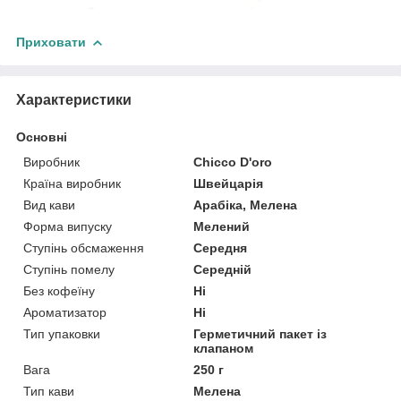
Приховати
Характеристики
Основні
Виробник
Chicco D'oro
Країна виробник
Швейцарія
Вид кави
Арабіка, Мелена
Форма випуску
Мелений
Ступінь обсмаження
Середня
Ступінь помелу
Середній
Без кофеїну
Ні
Ароматизатор
Ні
Тип упаковки
Герметичний пакет із
клапаном
Вага
250 г
Тип кави
Мелена